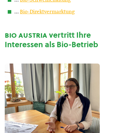
…
Bio-Schweinehaltung
…
Bio-Direktvermarktung
bio austria
vertritt Ihre
Interessen als Bio-Betrieb