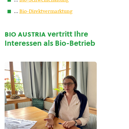
…
Bio-Schweinehaltung
…
Bio-Direktvermarktung
bio austria
vertritt Ihre
Interessen als Bio-Betrieb