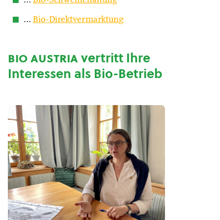
…
Bio-Schweinehaltung
…
Bio-Direktvermarktung
bio austria
vertritt Ihre
Interessen als Bio-Betrieb