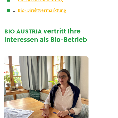
…
Bio-Schweinehaltung
…
Bio-Direktvermarktung
bio austria
vertritt Ihre
Interessen als Bio-Betrieb