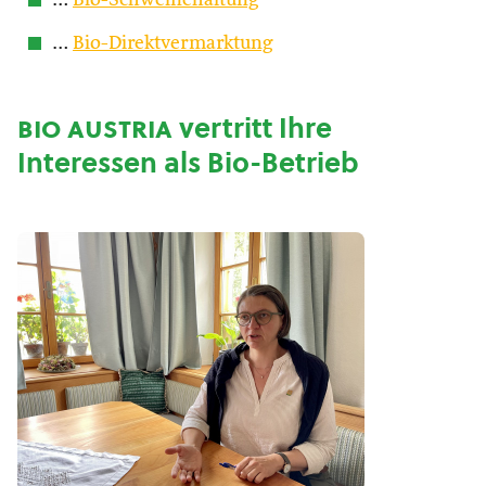
…
Bio-Schweinehaltung
…
Bio-Direktvermarktung
bio austria
vertritt Ihre
Interessen als Bio-Betrieb