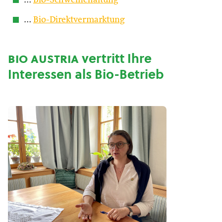
…
Bio-Schweinehaltung
…
Bio-Direktvermarktung
bio austria
vertritt Ihre
Interessen als Bio-Betrieb