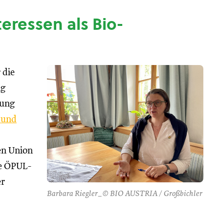
nteressen als Bio-
 die
ng
tung
 und
hen Union
se ÖPUL-
er
Barbara Riegler_© BIO AUSTRIA / Großbichler