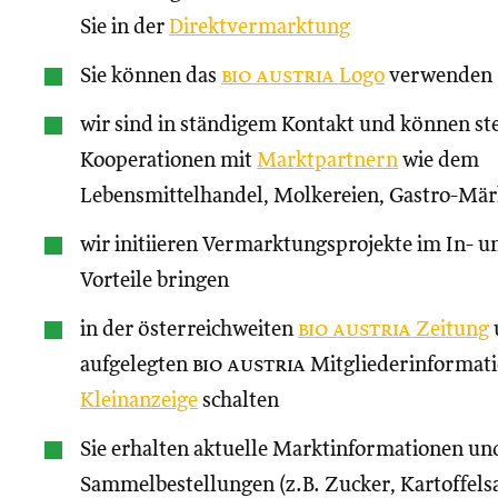
Sie in der
Direktvermarktung
Sie können das
bio austria
Logo
verwenden
wir sind in ständigem Kontakt und können st
Kooperationen mit
Marktpartnern
wie dem
Lebensmittelhandel, Molkereien, Gastro-Märk
wir initiieren Vermarktungsprojekte im In- un
Vorteile bringen
in der österreichweiten
bio austria
Zeitung
aufgelegten
bio austria
Mitgliederinformati
Kleinanzeige
schalten
Sie erhalten aktuelle Marktinformationen und
Sammelbestellungen (z.B. Zucker, Kartoffels