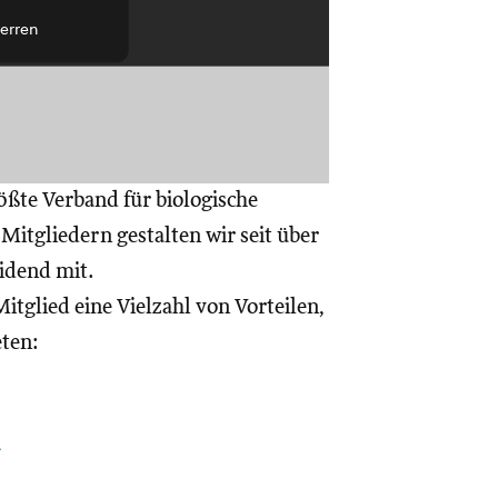
erren
ößte Verband für biologische
itgliedern gestalten wir seit über
eidend mit.
itglied eine Vielzahl von Vorteilen,
eten:
a