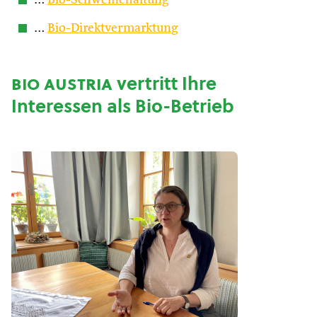
…
Bio-Schweinehaltung
…
Bio-Direktvermarktung
bio austria
vertritt Ihre
Interessen als Bio-Betrieb