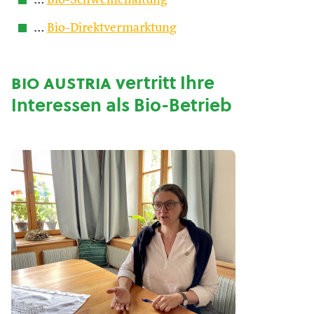
…
Bio-Schweinehaltung
…
Bio-Direktvermarktung
bio austria
vertritt Ihre
Interessen als Bio-Betrieb