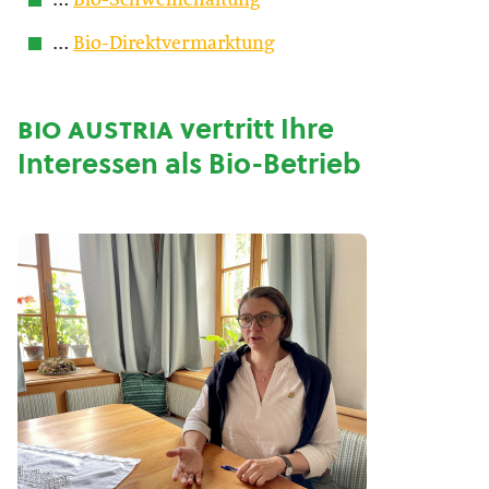
…
Bio-Schweinehaltung
…
Bio-Direktvermarktung
bio austria
vertritt Ihre
Interessen als Bio-Betrieb