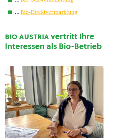
…
Bio-Schweinehaltung
…
Bio-Direktvermarktung
bio austria
vertritt Ihre
Interessen als Bio-Betrieb