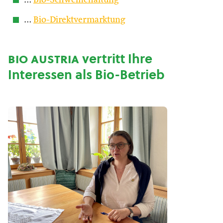
…
Bio-Schweinehaltung
…
Bio-Direktvermarktung
bio austria
vertritt Ihre
Interessen als Bio-Betrieb