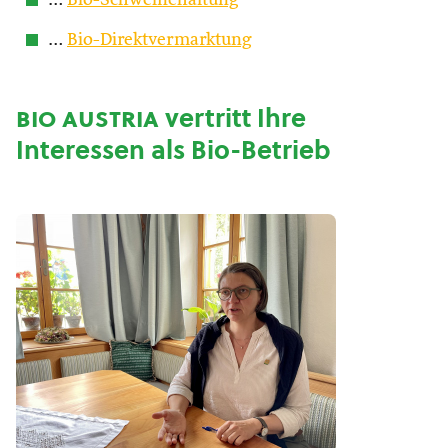
…
Bio-Schweinehaltung
…
Bio-Direktvermarktung
bio austria
vertritt Ihre
Interessen als Bio-Betrieb