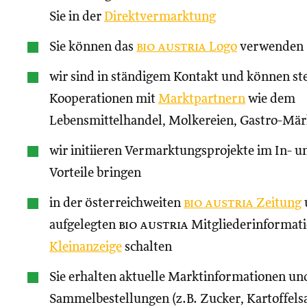
Sie in der
Direktvermarktung
Sie können das
bio austria
Logo
verwenden
wir sind in ständigem Kontakt und können st
Kooperationen mit
Marktpartnern
wie dem
Lebensmittelhandel, Molkereien, Gastro-Märk
wir initiieren Vermarktungsprojekte im In- un
Vorteile bringen
in der österreichweiten
bio austria
Zeitung
aufgelegten
bio austria
Mitgliederinformati
Kleinanzeige
schalten
Sie erhalten aktuelle Marktinformationen und
Sammelbestellungen (z.B. Zucker, Kartoffels