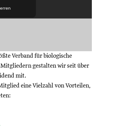
erren
ößte Verband für biologische
itgliedern gestalten wir seit über
eidend mit.
itglied eine Vielzahl von Vorteilen,
eten:
a