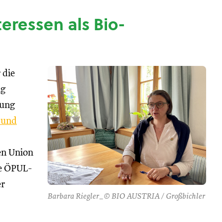
nteressen als Bio-
 die
ng
tung
 und
hen Union
se ÖPUL-
er
Barbara Riegler_© BIO AUSTRIA / Großbichler