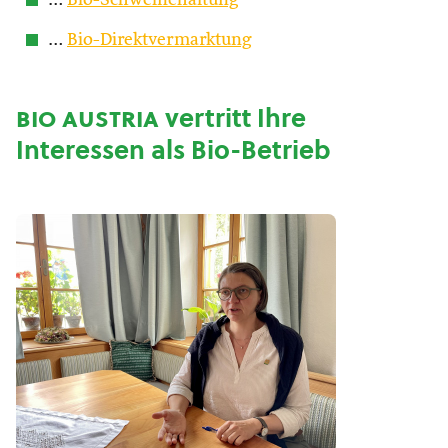
…
Bio-Schweinehaltung
…
Bio-Direktvermarktung
bio austria
vertritt Ihre
Interessen als Bio-Betrieb