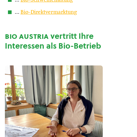
…
Bio-Schweinehaltung
…
Bio-Direktvermarktung
bio austria
vertritt Ihre
Interessen als Bio-Betrieb