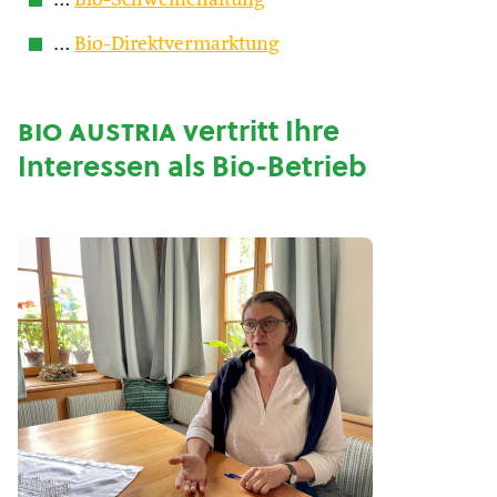
…
Bio-Schweinehaltung
…
Bio-Direktvermarktung
bio austria
vertritt Ihre
Interessen als Bio-Betrieb