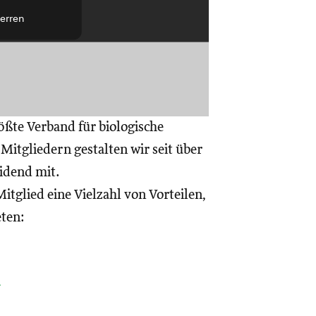
erren
ößte Verband für biologische
itgliedern gestalten wir seit über
eidend mit.
itglied eine Vielzahl von Vorteilen,
eten:
a