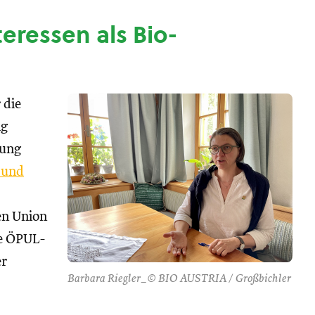
nteressen als Bio-
 die
ng
tung
 und
hen Union
se ÖPUL-
er
Barbara Riegler_© BIO AUSTRIA / Großbichler