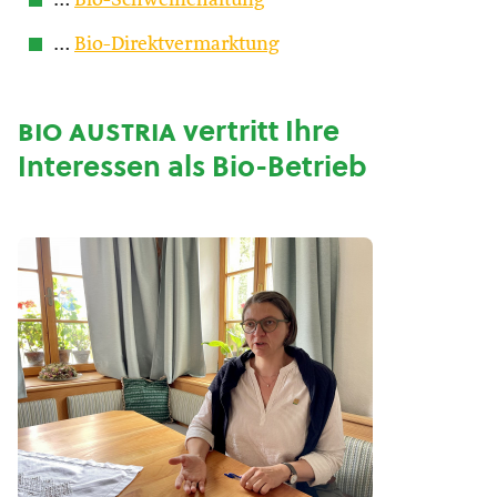
…
Bio-Schweinehaltung
…
Bio-Direktvermarktung
bio austria
vertritt Ihre
Interessen als Bio-Betrieb