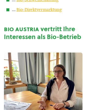
…
Bio-Schweinehaltung
…
Bio-Direktvermarktung
bio austria
vertritt Ihre
Interessen als Bio-Betrieb