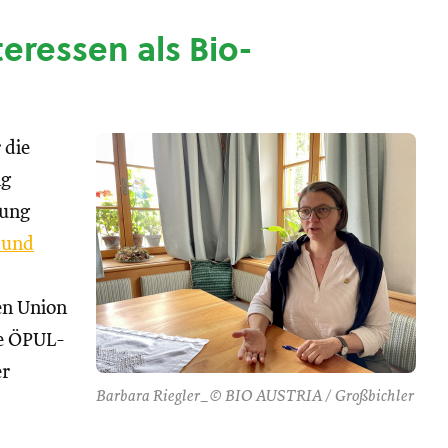
nteressen als Bio-
 die
ng
tung
 und
hen Union
se ÖPUL-
er
Barbara Riegler_© BIO AUSTRIA / Großbichler