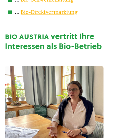
…
Bio-Schweinehaltung
…
Bio-Direktvermarktung
bio austria
vertritt Ihre
Interessen als Bio-Betrieb