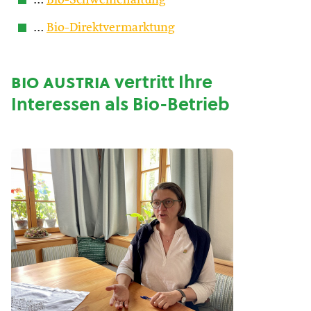
…
Bio-Schweinehaltung
…
Bio-Direktvermarktung
bio austria
vertritt Ihre
Interessen als Bio-Betrieb