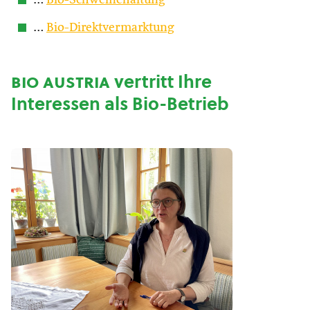
…
Bio-Schweinehaltung
…
Bio-Direktvermarktung
bio austria
vertritt Ihre
Interessen als Bio-Betrieb