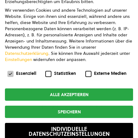
Datenschutz
Erziehungsberechtigten um Erlaubnis bitten.
Wir verwenden Cookies und andere Technologien auf unserer
AGB
Website. Einige von ihnen sind essenziell, während andere uns
helfen, diese Website und Ihre Erfahrung zu verbessern.
AGB Marketing GmbH
Personenbezogene Daten können verarbeitet werden (z. B. IP-
Adressen), z. B. für personalisierte Anzeigen und Inhalte oder
AGB Bildung
Anzeigen- und Inhaltsmessung.
Weitere Informationen über die
Verwendung Ihrer Daten finden Sie in unserer
Newsletter
Datenschutzerklärung
.
Sie können Ihre Auswahl jederzeit unter
Einstellungen
widerrufen oder anpassen.
Datenschutzeinstellungen
FOLGE UNS
Essenziell
Statistiken
Externe Medien
ALLE AKZEPTIEREN
Copyright © 2026
bio austria
SPEICHERN
MADE BY
INDIVIDUELLE
DATENSCHUTZEINSTELLUNGEN