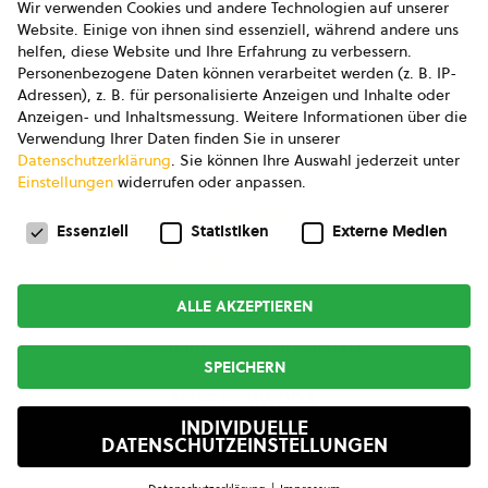
Wir verwenden Cookies und andere Technologien auf unserer
AGB
Website. Einige von ihnen sind essenziell, während andere uns
helfen, diese Website und Ihre Erfahrung zu verbessern.
AGB Marketing GmbH
Personenbezogene Daten können verarbeitet werden (z. B. IP-
Adressen), z. B. für personalisierte Anzeigen und Inhalte oder
AGB Bildung
Anzeigen- und Inhaltsmessung.
Weitere Informationen über die
Verwendung Ihrer Daten finden Sie in unserer
Newsletter
Datenschutzerklärung
.
Sie können Ihre Auswahl jederzeit unter
Einstellungen
widerrufen oder anpassen.
Datenschutzeinstellungen
FOLGE UNS
Essenziell
Statistiken
Externe Medien
ALLE AKZEPTIEREN
Copyright © 2026
bio austria
SPEICHERN
MADE BY
INDIVIDUELLE
DATENSCHUTZEINSTELLUNGEN