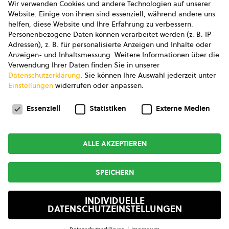
Wir verwenden Cookies und andere Technologien auf unserer
AGB
Website. Einige von ihnen sind essenziell, während andere uns
helfen, diese Website und Ihre Erfahrung zu verbessern.
AGB Marketing GmbH
Personenbezogene Daten können verarbeitet werden (z. B. IP-
Adressen), z. B. für personalisierte Anzeigen und Inhalte oder
AGB Bildung
Anzeigen- und Inhaltsmessung.
Weitere Informationen über die
Verwendung Ihrer Daten finden Sie in unserer
Newsletter
Datenschutzerklärung
.
Sie können Ihre Auswahl jederzeit unter
Einstellungen
widerrufen oder anpassen.
Datenschutzeinstellungen
FOLGE UNS
Essenziell
Statistiken
Externe Medien
ALLE AKZEPTIEREN
Copyright © 2026
bio austria
SPEICHERN
MADE BY
INDIVIDUELLE
DATENSCHUTZEINSTELLUNGEN