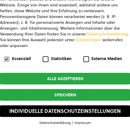
Website. Einige von ihnen sind essenziell, während andere uns
helfen, diese Website und Ihre Erfahrung zu verbessern.
Personenbezogene Daten können verarbeitet werden (z. B. IP-
Adressen), z. B. für personalisierte Anzeigen und Inhalte oder
Anzeigen- und Inhaltsmessung.
Weitere Informationen über die
Verwendung Ihrer Daten finden Sie in unserer
Datenschutzerklärung
.
© Studio Ungefiltert
Sie können Ihre Auswahl jederzeit unter
Einstellungen
widerrufen
oder anpassen.
Datenschutzeinstellungen
Bio-Info – Das Do-it-yourself-Paket
Essenziell
Statistiken
Externe Medien
Sie erhalten eine kompakte Einführung in die
ALLE AKZEPTIEREN
Grundlagen der Bio-Zertifizierung. Unsere
Berater:innen stellen alle nötigen
SPEICHERN
Basisinformationen bereit, die Umsetzung
erfolgt anschließend eigenständig durch den
INDIVIDUELLE DATENSCHUTZEINSTELLUNGEN
Betrieb.
Datenschutzerklärung
Impressum
Datenschutzeinstellungen
Bio-Starter – Einstieg mit persönlicher