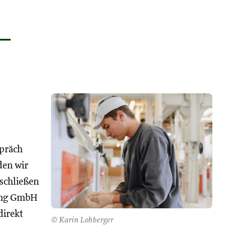
spräch
den wir
 schließen
ng GmbH
direkt
© Karin Lohberger