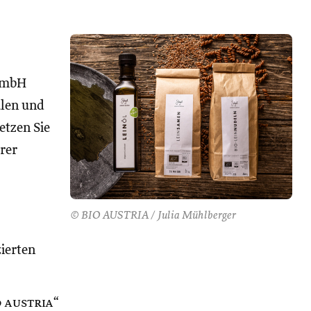
GmbH
alen und
Setzen Sie
rer
© BIO AUSTRIA / Julia Mühlberger
zierten
o austria
“