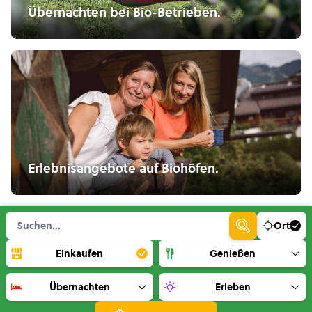
Übernachten bei Bio-Betrieben.
Erlebnisangebote auf Biohöfen.
Ort
Einkaufen
Genießen
Übernachten
Erleben