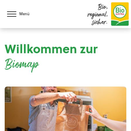
Bio,
regional,
Menü
sicher.
Willkommen zur
Biomap