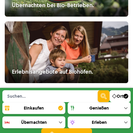
Übernachten bei Bio-Betrieben.
Erlebnisangebote auf Biohöfen.
Ort
Einkaufen
Genießen
Übernachten
Erleben