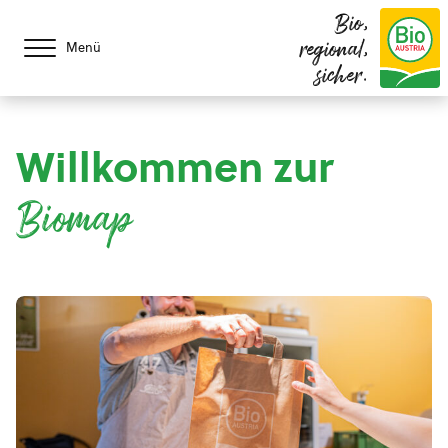
Bio,
regional,
Menü
sicher.
Willkommen zur
Biomap