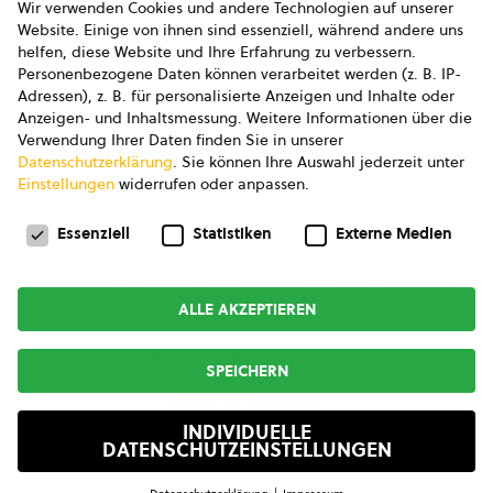
Wir verwenden Cookies und andere Technologien auf unserer
AGB
Website. Einige von ihnen sind essenziell, während andere uns
helfen, diese Website und Ihre Erfahrung zu verbessern.
AGB Marketing GmbH
Personenbezogene Daten können verarbeitet werden (z. B. IP-
Adressen), z. B. für personalisierte Anzeigen und Inhalte oder
AGB Bildung
Anzeigen- und Inhaltsmessung.
Weitere Informationen über die
Verwendung Ihrer Daten finden Sie in unserer
Newsletter
Datenschutzerklärung
.
Sie können Ihre Auswahl jederzeit unter
Einstellungen
widerrufen oder anpassen.
Datenschutzeinstellungen
FOLGE UNS
Essenziell
Statistiken
Externe Medien
ALLE AKZEPTIEREN
Copyright © 2026
bio austria
SPEICHERN
MADE BY
INDIVIDUELLE
DATENSCHUTZEINSTELLUNGEN