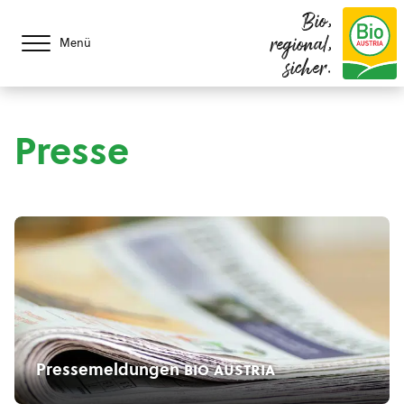
Bio,
regional,
Menü
sicher.
Presse
Pressemeldungen
bio austria