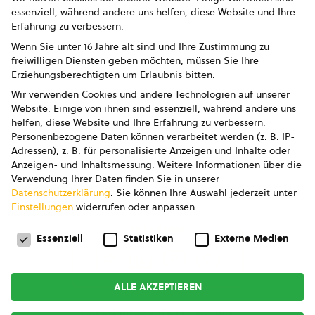
essenziell, während andere uns helfen, diese Website und Ihre
Presse
Erfahrung zu verbessern.
Impressum
Wenn Sie unter 16 Jahre alt sind und Ihre Zustimmung zu
freiwilligen Diensten geben möchten, müssen Sie Ihre
Datenschutz
Erziehungsberechtigten um Erlaubnis bitten.
Wir verwenden Cookies und andere Technologien auf unserer
AGB
Website. Einige von ihnen sind essenziell, während andere uns
helfen, diese Website und Ihre Erfahrung zu verbessern.
AGB Marketing GmbH
Personenbezogene Daten können verarbeitet werden (z. B. IP-
Adressen), z. B. für personalisierte Anzeigen und Inhalte oder
AGB Bildung
Anzeigen- und Inhaltsmessung.
Weitere Informationen über die
Verwendung Ihrer Daten finden Sie in unserer
Newsletter
Datenschutzerklärung
.
Sie können Ihre Auswahl jederzeit unter
Einstellungen
widerrufen oder anpassen.
Datenschutzeinstellungen
FOLGE UNS
Essenziell
Statistiken
Externe Medien
ALLE AKZEPTIEREN
Copyright © 2026
bio austria