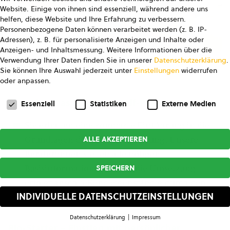
Website. Einige von ihnen sind essenziell, während andere uns
helfen, diese Website und Ihre Erfahrung zu verbessern.
Personenbezogene Daten können verarbeitet werden (z. B. IP-
Adressen), z. B. für personalisierte Anzeigen und Inhalte oder
Anzeigen- und Inhaltsmessung.
Weitere Informationen über die
Verwendung Ihrer Daten finden Sie in unserer
Datenschutzerklärung
.
© Studio Ungefiltert
Sie können Ihre Auswahl jederzeit unter
Einstellungen
widerrufen
oder anpassen.
Datenschutzeinstellungen
Bio-Info – Das Do-it-yourself-Paket
Essenziell
Statistiken
Externe Medien
Sie erhalten eine kompakte Einführung in die
ALLE AKZEPTIEREN
Grundlagen der Bio-Zertifizierung. Unsere
Berater:innen stellen alle nötigen
SPEICHERN
Basisinformationen bereit, die Umsetzung
erfolgt anschließend eigenständig durch den
INDIVIDUELLE DATENSCHUTZEINSTELLUNGEN
Betrieb.
Datenschutzerklärung
Impressum
Datenschutzeinstellungen
Bio-Starter – Einstieg mit persönlicher