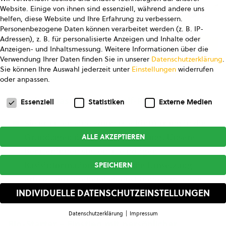
Website. Einige von ihnen sind essenziell, während andere uns
helfen, diese Website und Ihre Erfahrung zu verbessern.
Personenbezogene Daten können verarbeitet werden (z. B. IP-
Adressen), z. B. für personalisierte Anzeigen und Inhalte oder
Anzeigen- und Inhaltsmessung.
Weitere Informationen über die
Verwendung Ihrer Daten finden Sie in unserer
Datenschutzerklärung
.
© Studio Ungefiltert
Sie können Ihre Auswahl jederzeit unter
Einstellungen
widerrufen
oder anpassen.
Datenschutzeinstellungen
Bio-Info – Das Do-it-yourself-Paket
Essenziell
Statistiken
Externe Medien
Sie erhalten eine kompakte Einführung in die
ALLE AKZEPTIEREN
Grundlagen der Bio-Zertifizierung. Unsere
Berater:innen stellen alle nötigen
SPEICHERN
Basisinformationen bereit, die Umsetzung
erfolgt anschließend eigenständig durch den
INDIVIDUELLE DATENSCHUTZEINSTELLUNGEN
Betrieb.
Datenschutzerklärung
Impressum
Datenschutzeinstellungen
Bio-Starter – Einstieg mit persönlicher