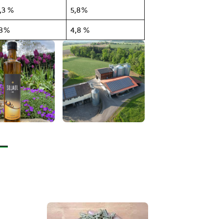
,3 %
5,8%
,8%
4,8 %