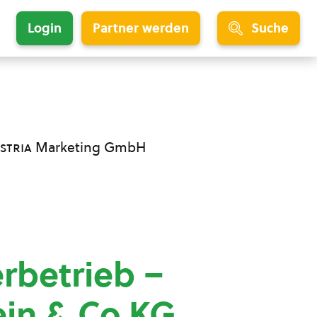
Login
Partner werden
Suche
stria
Marketing GmbH
rbetrieb –
in & Co KG