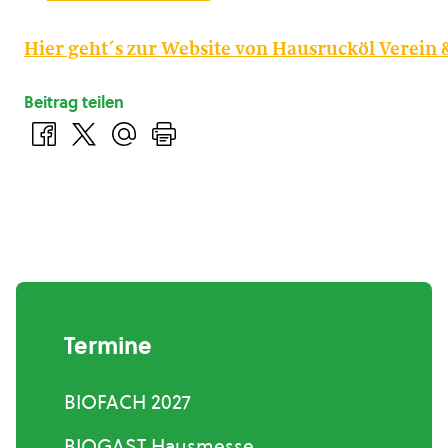
Hier geht´s zur Website von Hausrucköl Verein 
Beitrag teilen
Termine
BIOFACH 2027
BIOGAST Hausmesse