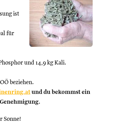
sung ist
al für
 Phosphor und 14,9 kg Kali.
n OÖ beziehen.
nenring.at
und du bekommst ein
f Genehmigung.
er Sonne!