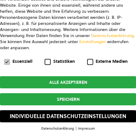
Website. Einige von ihnen sind essenziell, während andere uns
helfen, diese Website und Ihre Erfahrung zu verbessern.
Personenbezogene Daten können verarbeitet werden (z. B. IP-
Adressen), z. B. für personalisierte Anzeigen und Inhalte oder
Anzeigen- und Inhaltsmessung.
Weitere Informationen über die
Verwendung Ihrer Daten finden Sie in unserer
Datenschutzerklärung
.
© Studio Ungefiltert
Sie können Ihre Auswahl jederzeit unter
Einstellungen
widerrufen
oder anpassen.
Datenschutzeinstellungen
Bio-Info – Das Do-it-yourself-Paket
Essenziell
Statistiken
Externe Medien
Sie erhalten eine kompakte Einführung in die
ALLE AKZEPTIEREN
Grundlagen der Bio-Zertifizierung. Unsere
Berater:innen stellen alle nötigen
SPEICHERN
Basisinformationen bereit, die Umsetzung
erfolgt anschließend eigenständig durch den
INDIVIDUELLE DATENSCHUTZEINSTELLUNGEN
Betrieb.
Datenschutzerklärung
Impressum
Datenschutzeinstellungen
Bio-Starter – Einstieg mit persönlicher