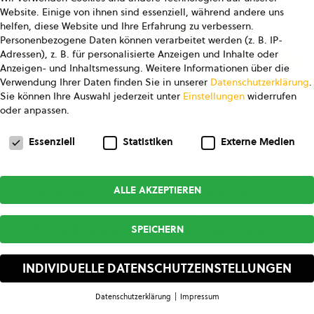
Website. Einige von ihnen sind essenziell, während andere uns
helfen, diese Website und Ihre Erfahrung zu verbessern.
Personenbezogene Daten können verarbeitet werden (z. B. IP-
Adressen), z. B. für personalisierte Anzeigen und Inhalte oder
Anzeigen- und Inhaltsmessung.
Weitere Informationen über die
Verwendung Ihrer Daten finden Sie in unserer
Datenschutzerklärung
.
© Studio Ungefiltert
Sie können Ihre Auswahl jederzeit unter
Einstellungen
widerrufen
oder anpassen.
Datenschutzeinstellungen
Bio-Info – Das Do-it-yourself-Paket
Essenziell
Statistiken
Externe Medien
Sie erhalten eine kompakte Einführung in die
ALLE AKZEPTIEREN
Grundlagen der Bio-Zertifizierung. Unsere
Berater:innen stellen alle nötigen
SPEICHERN
Basisinformationen bereit, die Umsetzung
erfolgt anschließend eigenständig durch den
INDIVIDUELLE DATENSCHUTZEINSTELLUNGEN
Betrieb.
Datenschutzerklärung
Impressum
Datenschutzeinstellungen
Bio-Starter – Einstieg mit persönlicher