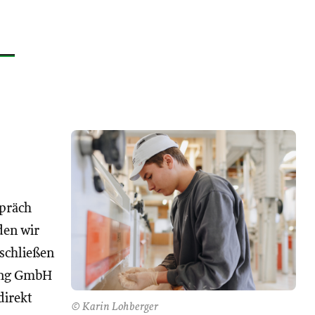
spräch
den wir
 schließen
ng GmbH
direkt
© Karin Lohberger