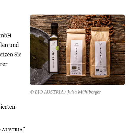
GmbH
alen und
Setzen Sie
rer
© BIO AUSTRIA / Julia Mühlberger
zierten
o austria
“