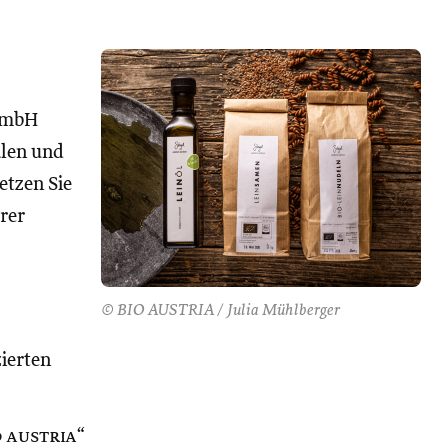
GmbH
alen und
Setzen Sie
rer
© BIO AUSTRIA / Julia Mühlberger
zierten
o austria
“