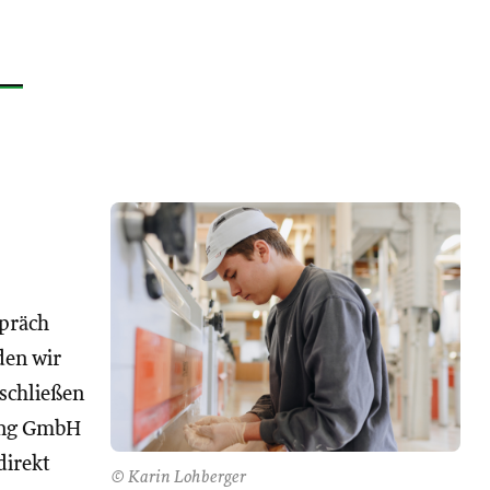
spräch
den wir
 schließen
ng GmbH
direkt
© Karin Lohberger