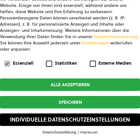
Website. Einige von ihnen sind essenziell, während andere uns
helfen, diese Website und Ihre Erfahrung zu verbessern.
Personenbezogene Daten können verarbeitet werden (z. B. IP-
Adressen), z. B. für personalisierte Anzeigen und Inhalte oder
Anzeigen- und Inhaltsmessung.
Weitere Informationen über die
Verwendung Ihrer Daten finden Sie in unserer
Datenschutzerklärung
.
© Studio Ungefiltert
Sie können Ihre Auswahl jederzeit unter
Einstellungen
widerrufen
oder anpassen.
Datenschutzeinstellungen
Bio-Info – Das Do-it-yourself-Paket
Essenziell
Statistiken
Externe Medien
Sie erhalten eine kompakte Einführung in die
ALLE AKZEPTIEREN
Grundlagen der Bio-Zertifizierung. Unsere
Berater:innen stellen alle nötigen
SPEICHERN
Basisinformationen bereit, die Umsetzung
erfolgt anschließend eigenständig durch den
INDIVIDUELLE DATENSCHUTZEINSTELLUNGEN
Betrieb.
Datenschutzerklärung
Impressum
Datenschutzeinstellungen
Bio-Starter – Einstieg mit persönlicher