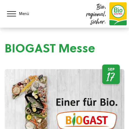
Bio,
regional,
Menü
sicher.
BIOGAST Messe
SEP
17