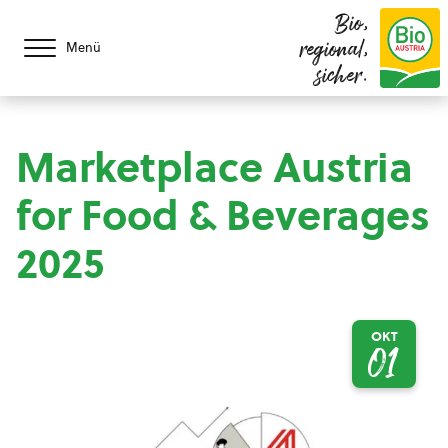
Bio,
regional,
Menü
sicher.
Marketplace Austria
for Food & Beverages
2025
OKT
01