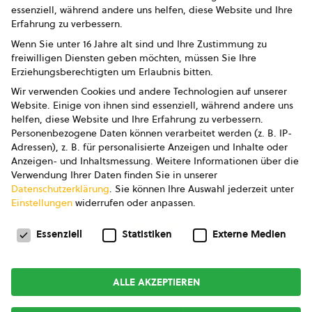
essenziell, während andere uns helfen, diese Website und Ihre
Presse
Erfahrung zu verbessern.
Impressum
Wenn Sie unter 16 Jahre alt sind und Ihre Zustimmung zu
freiwilligen Diensten geben möchten, müssen Sie Ihre
Datenschutz
Erziehungsberechtigten um Erlaubnis bitten.
Wir verwenden Cookies und andere Technologien auf unserer
AGB
Website. Einige von ihnen sind essenziell, während andere uns
helfen, diese Website und Ihre Erfahrung zu verbessern.
AGB Marketing GmbH
Personenbezogene Daten können verarbeitet werden (z. B. IP-
Adressen), z. B. für personalisierte Anzeigen und Inhalte oder
AGB Bildung
Anzeigen- und Inhaltsmessung.
Weitere Informationen über die
Verwendung Ihrer Daten finden Sie in unserer
Newsletter
Datenschutzerklärung
.
Sie können Ihre Auswahl jederzeit unter
Einstellungen
widerrufen oder anpassen.
Datenschutzeinstellungen
FOLGE UNS
Essenziell
Statistiken
Externe Medien
ALLE AKZEPTIEREN
Copyright © 2026
bio austria