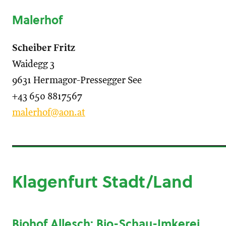
Malerhof
Scheiber Fritz
Waidegg 3
9631 Hermagor-Pressegger See
+43 650 8817567
malerhof@aon.at
Klagenfurt Stadt/Land
Biohof Allesch: Bio-Schau-Imkerei