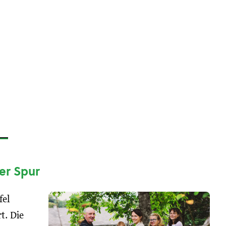
der Spur
fel
rt. Die