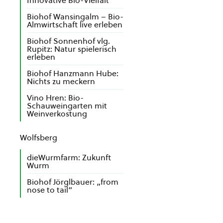
Innovative Bio-Vielfalt
Biohof Wansingalm – Bio-
Almwirtschaft live erleben
Biohof Sonnenhof vlg.
Rupitz: Natur spielerisch
erleben
Biohof Hanzmann Hube:
Nichts zu meckern
Vino Hren: Bio-
Schauweingarten mit
Weinverkostung
Wolfsberg
dieWurmfarm: Zukunft
Wurm
Biohof Jörglbauer: „from
nose to tail“