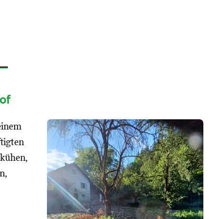
of
 einem
tigten
hkühen,
n,