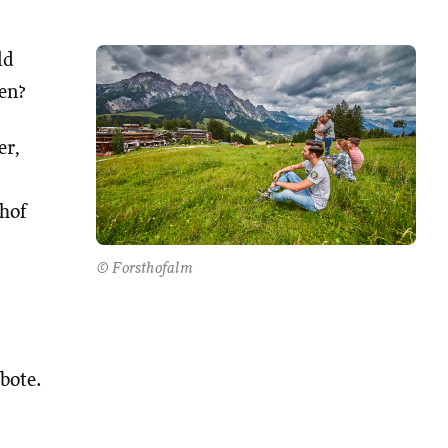
ld
en?
er,
hof
© Forsthofalm
bote.