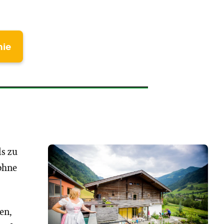
mie
ls zu
ohne
en,