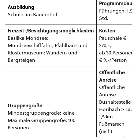
Programmdauer
Ausbildung
Führungen: 1,5
Schule am Bauernhof
Std.
Freizeit-/Besichtigungsmöglichkeiten
Kosten
Basilika Mondsee;
Pauschale €
Mondseeschifffahrt; Pfahlbau- und
270,-;
Klostermuseum; Wandern und
ab 30 Personen
Bergsteigen
€ 9,-/Person
Öffentliche
Anreise
Öffentliche
Anreise
Bushaltestelle
Gruppengröße
Höribach > ca.
Mindestgruppengröße: keine
1,5 km
Maximale Gruppengröße: 100
Fußmarsch
Personen
(nicht