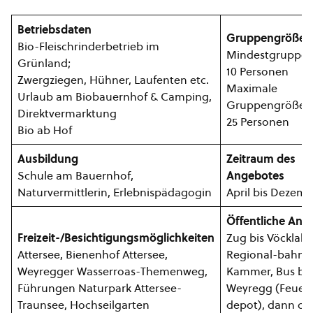
Betriebsdaten
Gruppengröße
Bio-Fleischrinderbetrieb im
Mindestgruppen
Grünland;
10 Personen
Zwergziegen, Hühner, Laufenten etc.
Maximale
Urlaub am Biobauernhof & Camping,
Gruppengröße:
Direktvermarktung
25 Personen
Bio ab Hof
Ausbildung
Zeitraum des
Schule am Bauernhof,
Angebotes
Naturvermittlerin, Erlebnispädagogin
April bis Dezem
Öffentliche Anre
Freizeit-/Besichtigungsmöglichkeiten
Zug bis Vöcklabr
Attersee, Bienenhof Attersee,
Regional-bahn b
Weyregger Wasserroas-Themenweg,
Kammer, Bus bis
Führungen Naturpark Attersee-
Weyregg (Feuer
Traunsee, Hochseilgarten
depot), dann ca.