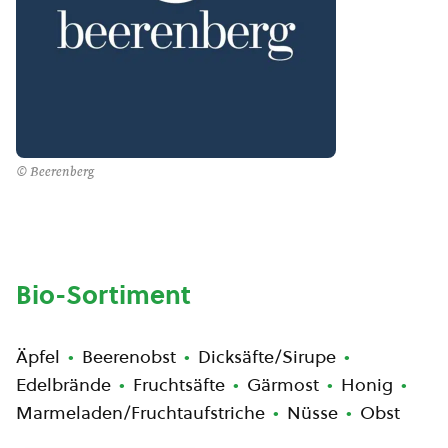
© Beerenberg
Bio-Sortiment
Äpfel
Beerenobst
Dicksäfte/Sirupe
Edelbrände
Fruchtsäfte
Gärmost
Honig
Marmeladen/Fruchtaufstriche
Nüsse
Obst