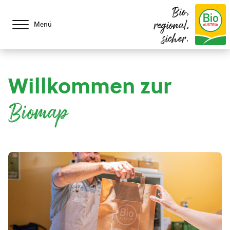
Bio,
regional,
Menü
sicher.
Willkommen zur
Biomap