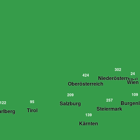
302
24
424
Niederösterreich
Wien
Oberösterreich
109
209
257
95
Burgen
122
Salzburg
Steiermark
Tirol
arlberg
139
Kärnten