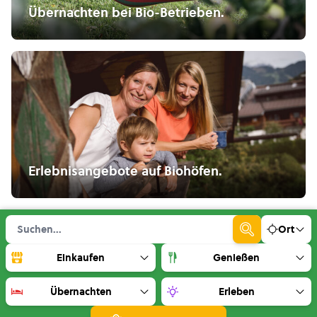
Übernachten bei Bio-Betrieben.
Erlebnisangebote auf Biohöfen.
Ort
Einkaufen
Genießen
Übernachten
Erleben